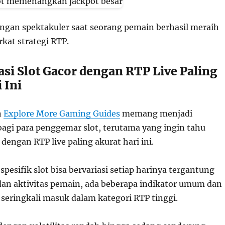
an spektakuler saat seorang pemain berhasil meraih
rkat strategi RTP.
i Slot Gacor dengan RTP Live Paling
 Ini
n
Explore More Gaming Guides
memang menjadi
bagi para penggemar slot, terutama yang ingin tahu
 dengan RTP live paling akurat hari ini.
esifik slot bisa bervariasi setiap harinya tergantung
dan aktivitas pemain, ada beberapa indikator umum dan
 seringkali masuk dalam kategori RTP tinggi.