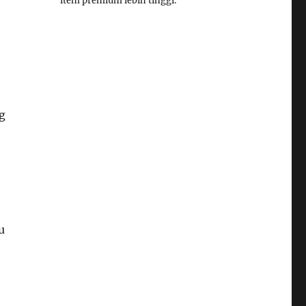
item premium lebih tinggi.
g
u