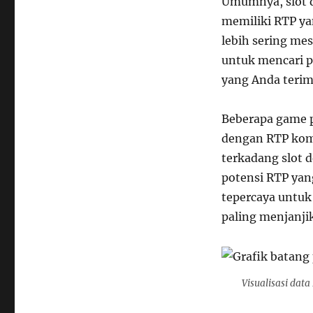
Umumnya, slot d
memiliki RTP ya
lebih sering mes
untuk mencari p
yang Anda terim
Beberapa game p
dengan RTP komp
terkadang slot d
potensi RTP yang
tepercaya untuk
paling menjanji
Visualisasi dat