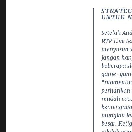
STRATEG
UNTUK 
Setelah An
RTP Live te
menyusun s
jangan han
beberapa sl
game-game 
“momentum”
perhatikan v
rendah coc
kemenangan 
mungkin leb
besar. Ket
adalah ese