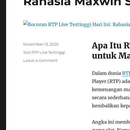
Rahasia Maxwin S
Apa Itu 
Posted
November 13, 2025
on
Categories
Slot RTP Live Tertinggi
untuk M
on
Leave a comment
Bocoran
RTP
Dalam dunia
RTP
Live
Player (RTP) ad
Tertinggi
kemenangan maks
Hari
Ini:
secara sederhan
Rahasia
kembalikan kepa
Maxwin
Slot
Gacor
Angka ini memb
2024