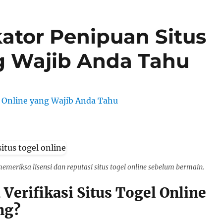
kator Penipuan Situs
g Wajib Anda Tahu
emeriksa lisensi dan reputasi situs togel online sebelum bermain.
Verifikasi Situs Togel Online
ng?