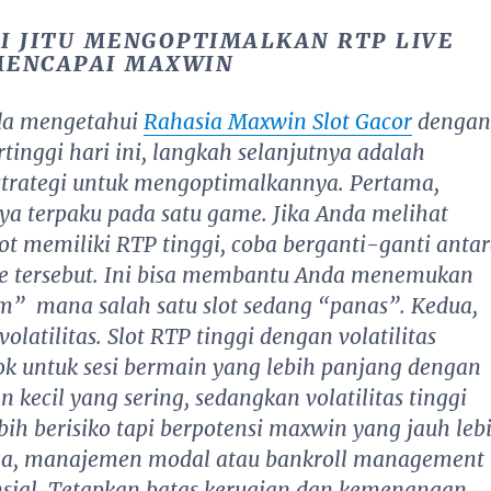
I JITU MENGOPTIMALKAN RTP LIVE
MENCAPAI MAXWIN
da mengetahui
Rahasia Maxwin Slot Gacor
dengan
rtinggi hari ini, langkah selanjutnya adalah
trategi untuk mengoptimalkannya. Pertama,
ya terpaku pada satu game. Jika Anda melihat
ot memiliki RTP tinggi, coba berganti-ganti anta
tersebut. Ini bisa membantu Anda menemukan
 mana salah satu slot sedang “panas”. Kedua,
olatilitas. Slot RTP tinggi dengan volatilitas
ok untuk sesi bermain yang lebih panjang dengan
kecil yang sering, sedangkan volatilitas tinggi
ih berisiko tapi berpotensi maxwin yang jauh leb
iga, manajemen modal atau bankroll management
nsial. Tetapkan batas kerugian dan kemenangan.